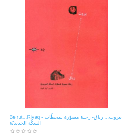
Beirut...Riyaq - بيروت... رياق- رحلة مصوّرة لمحطّات
السكّة الحديديّة