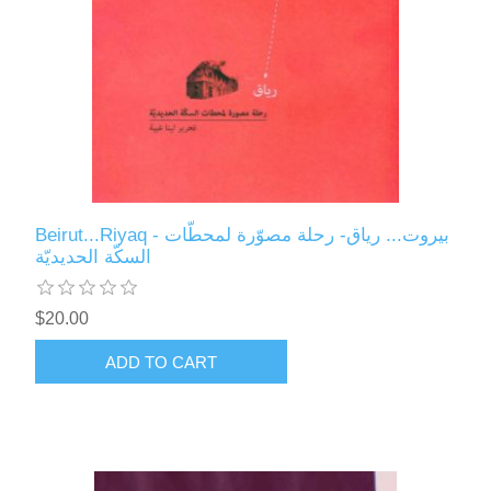
Beirut...Riyaq - بيروت... رياق- رحلة مصوّرة لمحطّات
السكّة الحديديّة
$20.00
ADD TO CART