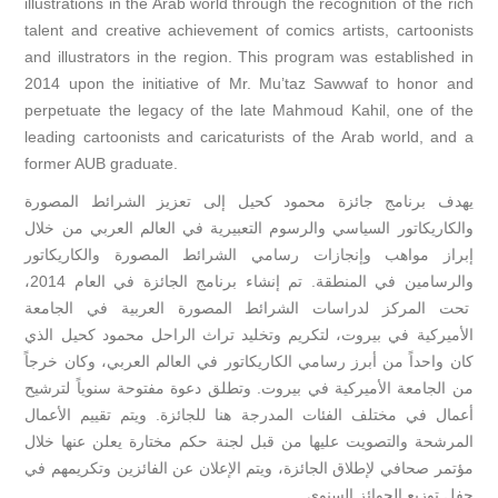
illustrations in the Arab world through the recognition of the rich
talent and creative achievement of comics artists, cartoonists
and illustrators in the region. This program was established in
2014 upon the initiative of Mr. Mu’taz Sawwaf to honor and
perpetuate the legacy of the late Mahmoud Kahil, one of the
leading cartoonists and caricaturists of the Arab world, and a
former AUB graduate.​​
يهدف برنامج جائزة محمود كحيل إلى تعزيز الشرائط المصورة
والكاريكاتور السياسي والرسوم التعبيرية في العالم العربي من خلال
إبراز مواهب وإنجازات رسامي الشرائط المصورة والكاريكاتور
والرسامين في المنطقة. تم إنشاء برنامج الجائزة في العام 2014،
تحت المركز لدراسات الشرائط المصورة العربية في الجامعة
الأميركية في بيروت، لتكريم وتخليد تراث الراحل محمود كحيل الذي
كان واحداً من أبرز رسامي الكاريكاتور في العالم العربي، وكان خرجاً
من الجامعة الأميركية في بيروت. وتطلق دعوة مفتوحة سنوياً لترشيح
أعمال في مختلف الفئات المدرجة هنا للجائزة. ويتم تقييم الأعمال
المرشحة والتصويت عليها من قبل لجنة حكم مختارة يعلن عنها خلال
مؤتمر صحافي لإطلاق الجائزة، ويتم الإعلان عن الفائزين وتكريمهم في
حفل توزيع الجوائز السنوي.