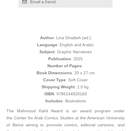
Email a friend
A
uthor
:
L
ina Ghaibeh
(ed.)
L
anguage
: English and Arabic
Subject
: Graphic Narratives
Publication
: 2025
Number of Pages
: ​
Book Dimensions
: 20 x 27 cm
Cover Type
: Soft Cover
Shipping Weight
: 1.0​ kg
ISBN
: 9786144920183
Includes
: Illustrations
​​The Mahmoud Kahil Award is an award program under
the Center for Arab Comics Studies at the American University
of Beirut aiming to promote comics, editorial cartoons, and