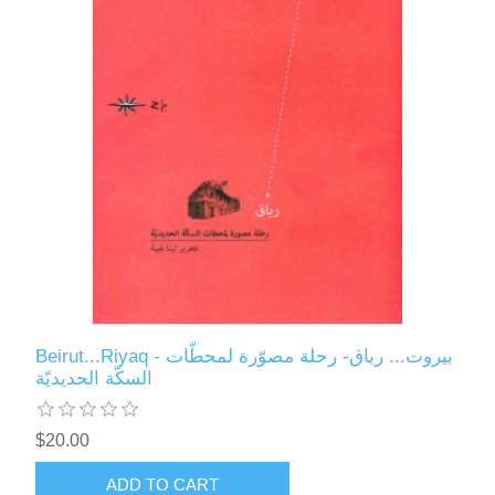
Beirut...Riyaq - بيروت... رياق- رحلة مصوّرة لمحطّات
السكّة الحديديّة
$20.00
ADD TO CART